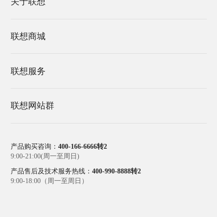
关于联想
投资者关系
联想商城
加入我们
今日秒杀
联想服务
参观联想
私人定制
销售网点查询
驱动与软件下载
联想网站群
以旧换新
了解详情
服务网点查询
热门解决方案
积分商城
环境信息
联想创投
Lenovo Quick Fix工具
产品购买咨询：
400-166-6666转2
9:00-21:00(周一至周日)
聚享汇
24小时智能客服
产品售后及技术服务热线：
400-990-8888转2
联想电脑管家
9:00-18:00（周一至周日）
保修配置查询
联想超融合
服务政策查询
联想研究院