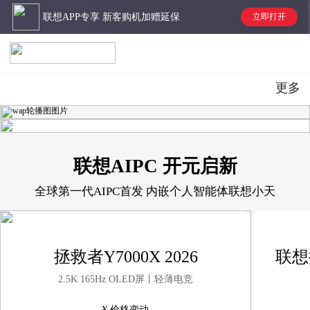
联想APP专享 新客购机加赠延保
立即打开
更多
联想AIPC 开元启新
拯救者2026 新品首发
全球第一代AIPC首发 内嵌个人智能体联想小天
国补叠加教育特惠至高立减3500元 | 晒单送随身Wi-Fi
拯救者Y7000X 2026
联想
立即购买
2.5K 165Hz OLED屏丨轻薄电竞
¥
价格变动