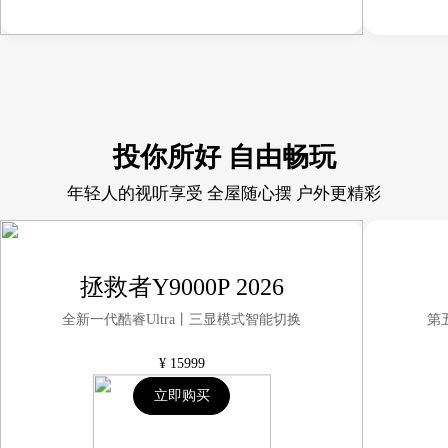
投你所好 自由畅玩
年轻人的视听享受 全屋随心摆 户外更精彩
拯救者Y9000P 2026
全新一代酷睿Ultra丨三显模式智能切换
第
¥
15999
立即购买