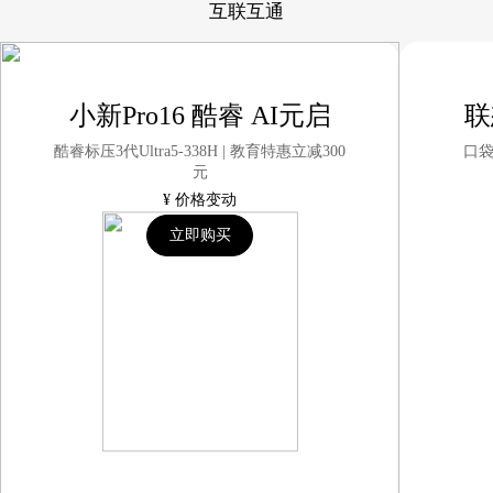
互联互通
小新Pro16 酷睿 AI元启
联想
酷睿标压3代Ultra5-338H | 教育特惠立减300
口袋
元
¥
价格变动
立即购买